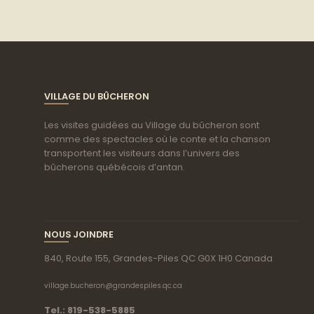
VILLAGE DU BÛCHERON
Les visites guidées au Village du bûcheron sont
comme des spectacles où le conte et la chanson
transportent les visiteurs dans l’univers des
bûcherons québécois d’antan.
NOUS JOINDRE
840, Route 155, Grandes-Piles QC G0X 1H0 Canada
village.bucheron@grandespiles.qc.ca
Tel.: 819-538-5885