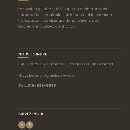
Les visites guidées au Village du bûcheron sont
comme des spectacles où le conte et la chanson
transportent les visiteurs dans l’univers des
bûcherons québécois d’antan.
NOUS JOINDRE
840, Route 155, Grandes-Piles QC G0X 1H0 Canada
village.bucheron@grandespiles.qc.ca
Tel.: 819-538-5885
SUIVEZ-NOUS