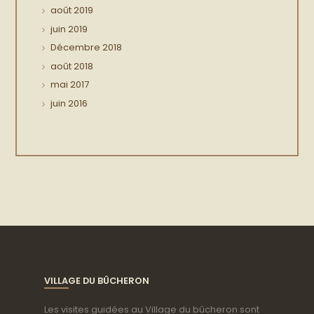
août
2019
juin
2019
Décembre
2018
août
2018
mai
2017
juin
2016
VILLAGE DU BÛCHERON
Les visites guidées au Village du bûcheron sont