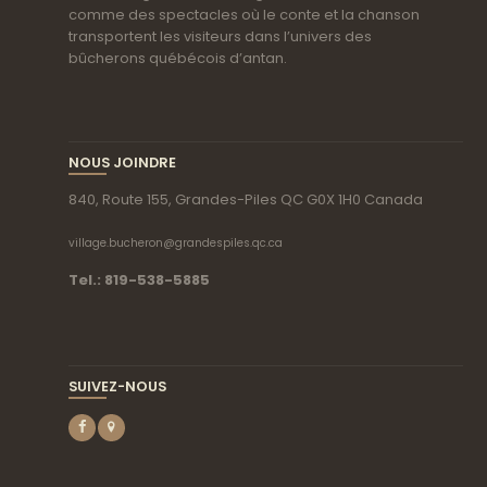
comme des spectacles où le conte et la chanson
transportent les visiteurs dans l’univers des
bûcherons québécois d’antan.
NOUS JOINDRE
840, Route 155, Grandes-Piles QC G0X 1H0 Canada
village.bucheron@grandespiles.qc.ca
Tel.: 819-538-5885
SUIVEZ-NOUS