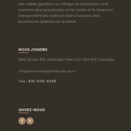
Les visites guidées au Village du bûcheron sont
comme des spectacles où le conte et la chanson
transportent les visiteurs dans l’univers des
bûcherons québécois d’antan.
NOUS JOINDRE
840, Route 155, Grandes-Piles QC G0X 1H0 Canada
village.bucheron@grandespiles.qc.ca
Tel.: 819-538-5885
SUIVEZ-NOUS