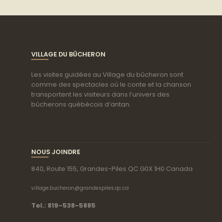
VILLAGE DU BÛCHERON
Les visites guidées au Village du bûcheron sont
comme des spectacles où le conte et la chanson
transportent les visiteurs dans l’univers des
bûcherons québécois d’antan.
NOUS JOINDRE
840, Route 155, Grandes-Piles QC G0X 1H0 Canada
village.bucheron@grandespiles.qc.ca
Tel.: 819-538-5885