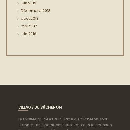
juin
2019
Décembre
2018
août
2018
mai
2017
juin
2016
VILLAGE DU BÛCHERON
Les visites guidées au Village du bûcheron sont
comme des spectacles où le conte et la chanson