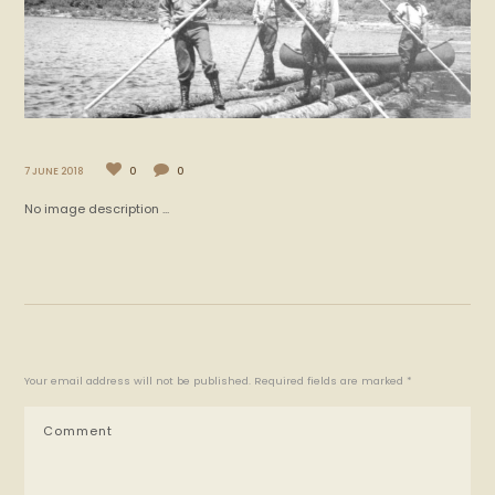
7 JUNE 2018
0
0
No image description ...
Your email address will not be published. Required fields are marked *