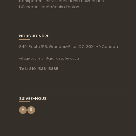
transportent les visiteurs dans l’univers des
bûcherons québécois d’antan.
NOUS JOINDRE
840, Route 155, Grandes-Piles QC G0X 1H0 Canada
village.bucheron@grandespiles.qc.ca
Tel.: 819-538-5885
SUIVEZ-NOUS