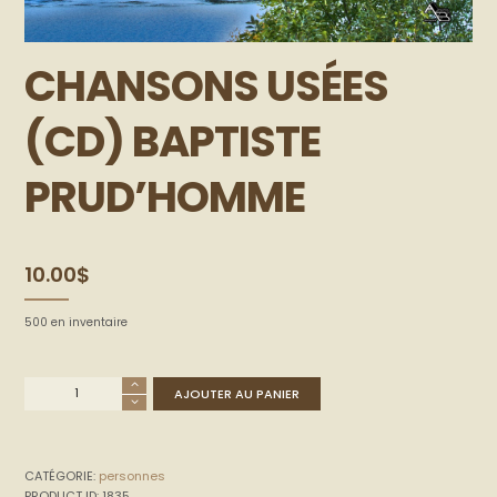
CHANSONS USÉES
(CD) BAPTISTE
PRUD’HOMME
10.00
$
500 en inventaire
AJOUTER AU PANIER
CATÉGORIE:
personnes
PRODUCT ID:
1835