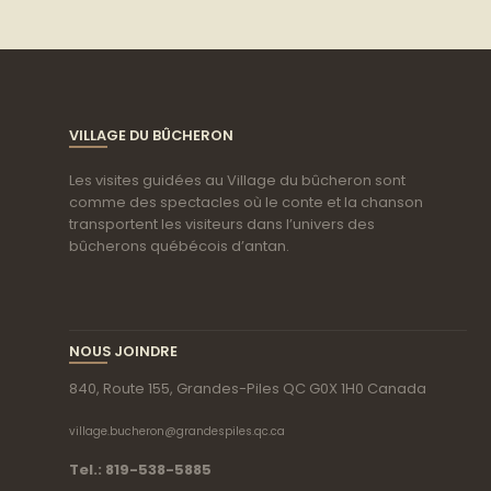
VILLAGE DU BÛCHERON
Les visites guidées au Village du bûcheron sont
comme des spectacles où le conte et la chanson
transportent les visiteurs dans l’univers des
bûcherons québécois d’antan.
NOUS JOINDRE
840, Route 155, Grandes-Piles QC G0X 1H0 Canada
village.bucheron@grandespiles.qc.ca
Tel.: 819-538-5885