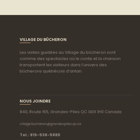
VILLAGE DU BÛCHERON
Les visites guidées au Village du bûcheron sont
comme des spectacles où le conte et la chanson
transportent les visiteurs dans l’univers des
bûcherons québécois d’antan.
NOUS JOINDRE
840, Route 155, Grandes-Piles QC G0X 1H0 Canada
village.bucheron@grandespiles.qc.ca
Tel.: 819-538-5885